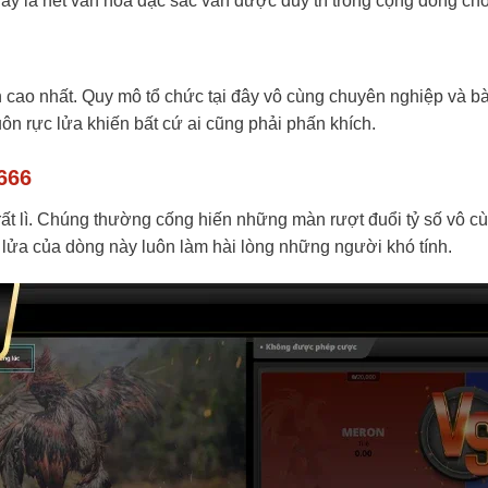
y là nét văn hóa đặc sắc vẫn được duy trì trong cộng đồng chơ
 cao nhất. Quy mô tổ chức tại đây vô cùng chuyên nghiệp và bà
luôn rực lửa khiến bất cứ ai cũng phải phấn khích.
s666
ất lì. Chúng thường cống hiến những màn rượt đuổi tỷ số vô c
 lửa của dòng này luôn làm hài lòng những người khó tính.