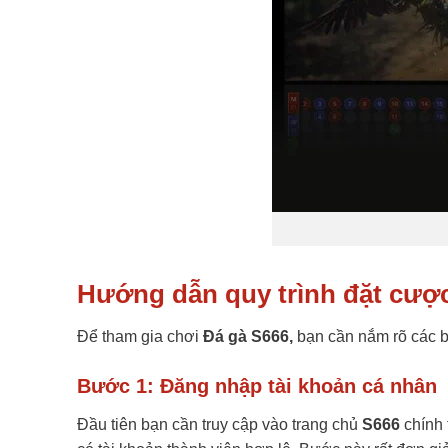
Hướng dẫn quy trình đặt cược 
Để tham gia chơi
Đá gà S666,
bạn cần nắm rõ các b
Bước 1: Đăng nhập tài khoản cá nhân
Đầu tiên bạn cần truy cập vào trang chủ
S666
chính