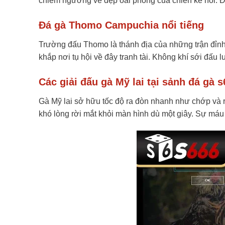
chiêm ngưỡng vẻ đẹp oai phong của chiến kê nòi. Đâ
Đá gà Thomo Campuchia nổi tiếng
Trường đấu Thomo là thánh địa của những trận đỉnh
khắp nơi tụ hội về đây tranh tài. Không khí sới đấu 
Các giải đấu gà Mỹ lai tại sảnh đá gà 
Gà Mỹ lai sở hữu tốc độ ra đòn nhanh như chớp và r
khó lòng rời mắt khỏi màn hình dù một giây. Sự máu