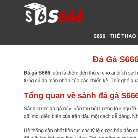
Bỏ
qua
nội
dung
S666
THỂ THAO
Đá Gà S666
Đá gà S666
luôn là điểm đến thú vị cho ai thích sự 
từng cú đá mãn nhãn của các chiến kê. Thử ghé qua 
Tổng quan về sảnh đá gà S666
Sảnh cược đá gà này luôn thu hút lượng lớn người 
dõi mọi diễn biến của trận đấu một cách dễ dàng. 
Hệ thống cập nhật liên tục các tỷ lệ cược hấp dẫn c