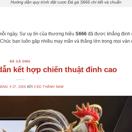
Hướng dẫn quy trình đặt cược Đá gà S666 chi tiết và chuẩn
 mỗi ngày. Sự uy tín của thương hiệu
S666
đã được khẳng định q
 Chúc bạn luôn gặp nhiều may mắn và thắng lớn trong mọi ván
ĐÁ GÀ S666
ẫn kết hợp chiến thuật đỉnh cao
ÁNG 4 27, 2026
BỞI
CEO THÀNH NAM