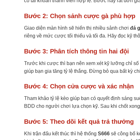
có tài khoản thành viên hợp lệ. Bước này rất đơn gi
Bước 2: Chọn sảnh cược gà phù hợp
Giao diện màn hình sẽ hiển thị nhiều sảnh chơi
đá 
riêng về mức cược tối thiểu và tối đa. Hãy đọc kỹ th
Bước 3: Phân tích thông tin hai đội
Trước khi cược thì bạn nên xem xét kỹ lưỡng chỉ số 
giúp bạn gia tăng tỷ lệ thắng. Đừng bỏ qua bất kỳ chi
Bước 4: Chọn cửa cược và xác nhận
Tham khảo tỷ lệ kèo giúp bạn có quyết định sáng s
BDD cho người chơi lựa chọn kỹ. Sau khi chốt xong 
Bước 5: Theo dõi kết quả trả thưởng
Khi trận đấu kết thúc thì hệ thống
S666
sẽ công bố k