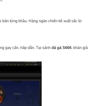
i.
i bản từng khâu. Hàng ngàn chiến kê xuất sắc từ
ùng gay cấn, hấp dẫn. Tại sảnh
đá gà S666
, khán giả