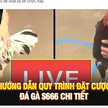
ấu để soát lại vé cược này.