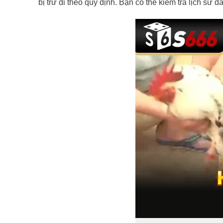
bị trừ đi theo quy định. Bạn có thể kiểm tra lịch sử đ