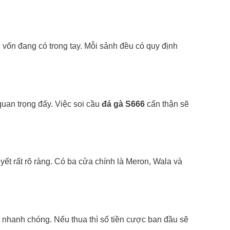
ốn đang có trong tay. Mỗi sảnh đều có quy định
quan trọng đấy. Việc soi cầu
đá gà S666
cẩn thận sẽ
yết rất rõ ràng. Có ba cửa chính là Meron, Wala và
í nhanh chóng. Nếu thua thì số tiền cược ban đầu sẽ